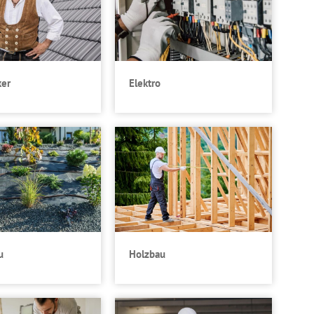
ker
Elektro
u
Holzbau