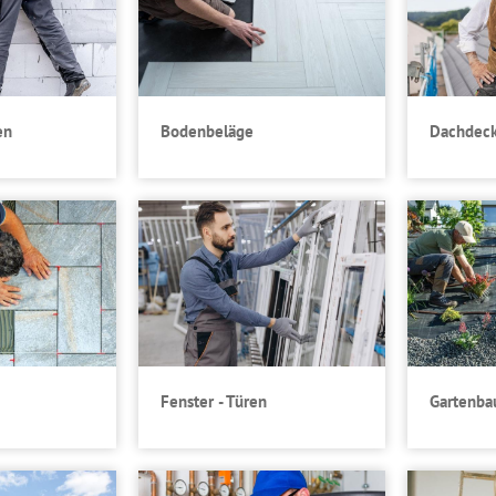
en
Bodenbeläge
Dachdec
Fenster - Türen
Gartenba