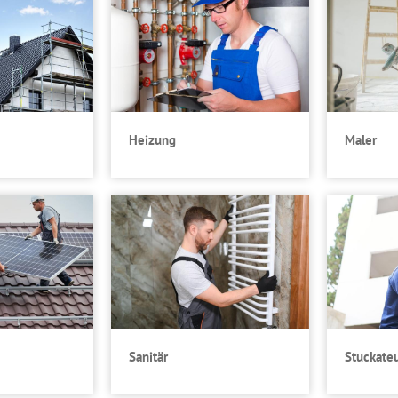
Heizung
Maler
Sanitär
Stuckate