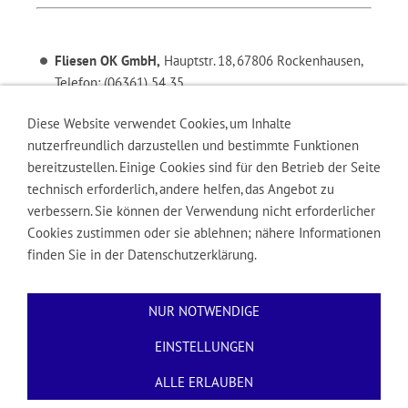
Fliesen OK GmbH,
Hauptstr. 18, 67806 Rockenhausen,
Telefon: (06361) 54 35
Diese Website verwendet Cookies, um Inhalte
nutzerfreundlich darzustellen und bestimmte Funktionen
bereitzustellen. Einige Cookies sind für den Betrieb der Seite
Geib Inh. Marco Geib,
Donnersbergstr. 36, 67806
technisch erforderlich, andere helfen, das Angebot zu
Rockenhausen, Telefon: (06361) 73 58
verbessern. Sie können der Verwendung nicht erforderlicher
Cookies zustimmen oder sie ablehnen; nähere Informationen
finden Sie in der Datenschutzerklärung.
NUR NOTWENDIGE
EINSTELLUNGEN
ALLE ERLAUBEN
Impressum
Kontakt
Datenschutz
Cookies