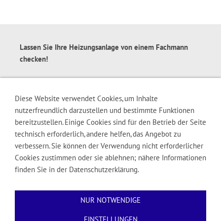
Lassen Sie Ihre Heizungsanlage von einem Fachmann
checken!
Er erklärt Ihnen die heutigen Möglichkeiten einer
effektiven Wärme- und Warmwassererzeugung. Die Zeiten
Diese Website verwendet Cookies, um Inhalte
uneffektiver alter Heizungsanlagen mit geringem
nutzerfreundlich darzustellen und bestimmte Funktionen
Wirkungsgrad sollten heute vorbei sein. Eine neue
bereitzustellen. Einige Cookies sind für den Betrieb der Seite
Heizungsanlage mit richtig gedämmten Rohrleitungen
technisch erforderlich, andere helfen, das Angebot zu
verbraucht deutlich weniger Energie und rechnet sich
verbessern. Sie können der Verwendung nicht erforderlicher
schon in wenigen Jahren. Die Erzeugung von Warmwasser
Cookies zustimmen oder sie ablehnen; nähere Informationen
lässt sich z. B. über eine thermische Solaranlage sehr
finden Sie in der Datenschutzerklärung.
leicht bewerkstelligen.
NUR NOTWENDIGE
EINSTELLUNGEN