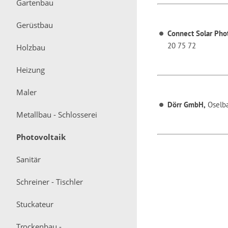
Gartenbau
Gerüstbau
Connect Solar Ph
20 75 72
Holzbau
Heizung
Maler
Dörr GmbH,
Oselba
Metallbau - Schlosserei
Photovoltaik
Sanitär
Schreiner - Tischler
Stuckateur
Trockenbau -