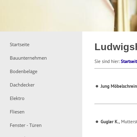
Startseite
Ludwigsh
Bauunternehmen
Sie sind hier:
Startsei
Bodenbeläge
Dachdecker
Jung Möbelschrei
Elektro
Fliesen
Gugler K.,
Mutterst
Fenster - Türen